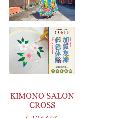
KIMONO SALON
CROSS
​ＣＲＯＳＳから