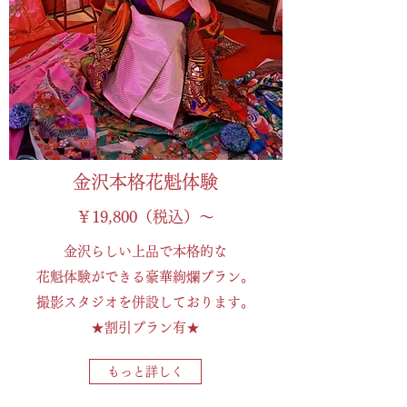
金沢本格花魁体験
￥19,800（税込）～
​金沢らしい上品で本格的な
花魁体験ができる豪華絢爛プラン。
撮影スタジオを併設しております。
★割引プラン有★
もっと詳しく