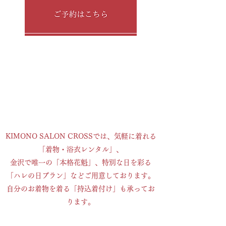
ベント参加のため、休業とさせ
ていただきます。

2025年

9/21（日）・9/27(土)

また、下記の日程に関しまして
は予約枠がございません。

​​プラン
9/23(火）・10/19(日）

KIMONO SALON CROSSでは、気軽に着れる
ご不便をおかけして申し訳あり
「着物・浴衣レンタル」、
ませんが、ご理解いただけます
金沢で唯一の「本格花魁」、特別な日を彩る
ようよろしくお願いいたしま
「ハレの日プラン」などご用意しております。
す。
自分のお着物を着る「持込着付け」も承ってお
ります。